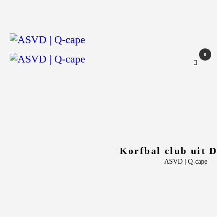
ASVD | Q-cape
Wedstrijdzaken
Belangrijke informatie
0
Adressen
Specials (G-korfbal)
Sponsoren
Vrienden van
Activiteiten kalender
Treffer boeken
Korfbal club uit 
Webstore
ASVD | Q-cape