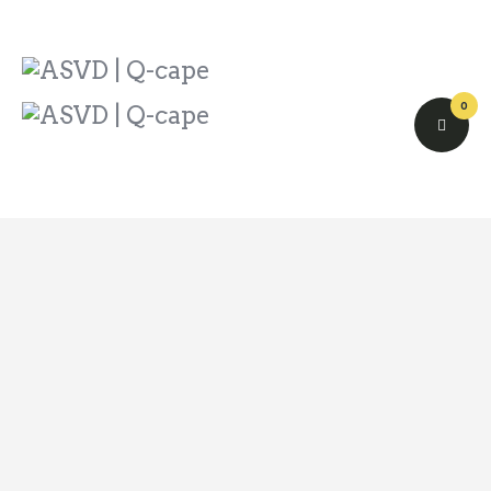
ASVD | Q-cape
Wedstrijdzaken
Belangrijke informatie
0
Adressen
Specials (G-korfbal)
Sponsoren
Vrienden van
Activiteiten kalender
Treffer boeken
Webstore