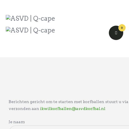
ASVD | Q-cape
Wedstrijdzaken
Belangrijke informatie
0
Adressen
Specials (G-korfbal)
Sponsoren
Vrienden van
Activiteiten kalender
Treffer boeken
Webstore
Berichten gericht om te starten met korfballen stuurt u v
verzonden aan
ikwilkorfballen@asvdkorfbal.nl
Je naam