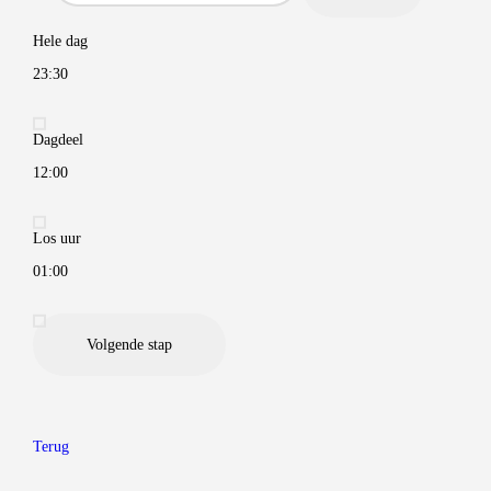
n
m
a
e
e
v
e
k
a
i
n
i
c
Hele dag
y
r
l
d
c
a
o
y
s
a
e
s
23:30
u
n
s
t
t
Dagdeel
12:00
Los uur
01:00
Volgende stap
Terug