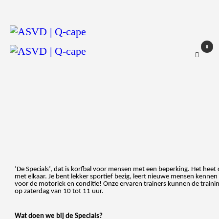
ASVD | Q-cape
Wedstrijdzaken
Belangrijke informatie
0
Adressen
Specials (G-korfbal)
Sponsoren
Vrienden van
Activiteiten kalender
Treffer boeken
Webstore
‘De Specials’, dat is korfbal voor mensen met een beperking. Het heet
met elkaar. Je bent lekker sportief bezig, leert nieuwe mensen kennen
voor de motoriek en conditie! Onze ervaren trainers kunnen de traini
op zaterdag van 10 tot 11 uur.
Wat doen we bij de Specials?