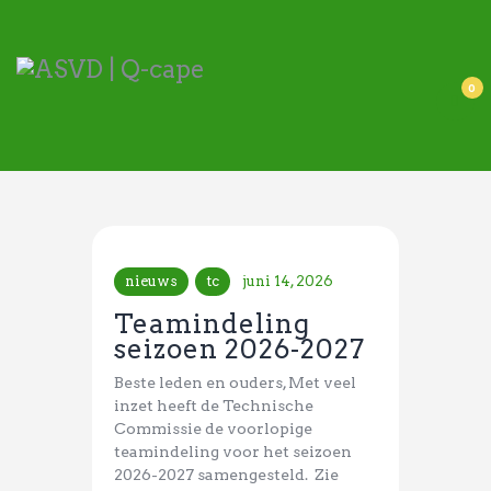
ASVD | Q-cape
Wedstrijdzaken
0
Belangrijke informatie
Adressen
Specials (G-korfbal)
Sponsoren
Vrienden van
nieuws
tc
juni 14, 2026
Activiteiten kalender
Teamindeling
Treffer boeken
seizoen 2026-2027
Beste leden en ouders, Met veel
Webstore
inzet heeft de Technische
Commissie de voorlopige
teamindeling voor het seizoen
2026-2027 samengesteld. Zie