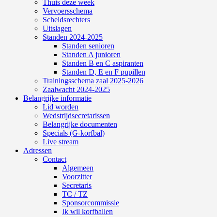
Thuis deze week
Vervoersschema
Scheidsrechters
Uitslagen
Standen 2024-2025
Standen senioren
Standen A junioren
Standen B en C aspiranten
Standen D, E en F pupillen
Trainingsschema zaal 2025-2026
Zaalwacht 2024-2025
Belangrijke informatie
Lid worden
Wedstrijdsecretarissen
Belangrijke documenten
Specials (G-korfbal)
Live stream
Adressen
Contact
Algemeen
Voorzitter
Secretaris
TC / TZ
Sponsorcommissie
Ik wil korfballen