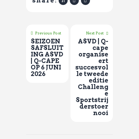
share:
Previous Post
Next Post
SEIZOEN
ASVD | Q-
SAFSLUIT
cape
ING ASVD
organise
| Q-CAPE
ert
OP 6 JUNI
succesvol
2026
le tweede
editie
Challeng
e
Sportstrij
derstoer
nooi