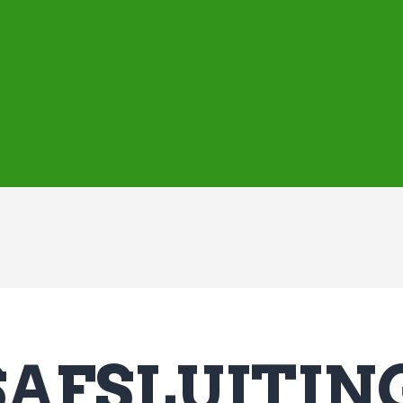
ASVD | Q-cape
Wedstrijdzaken
Belangrijke informatie
Adressen
Specials (G-korfbal)
Sponsoren
Vrienden van
Activiteiten kalender
Treffer boeken
Webstore
AFSLUITING