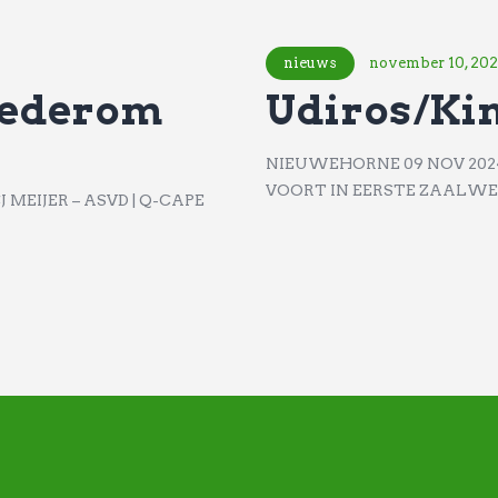
nieuws
november 10, 20
wederom
Udiros/Kin
NIEUWEHORNE 09 NOV 2024 
VOORT IN EERSTE ZAALWED
CJ MEIJER – ASVD | Q-CAPE