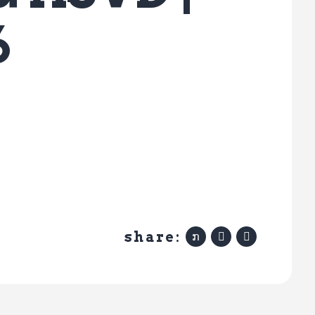
6
share: