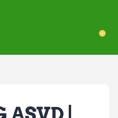
0
 ASVD |