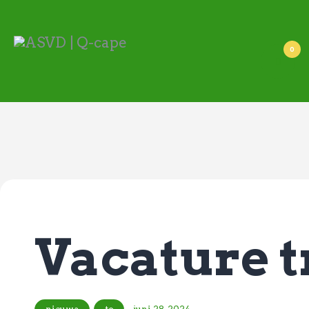
ASVD | Q-cape
Wedstrijdzaken
0
Belangrijke informatie
Adressen
Specials (G-korfbal)
Sponsoren
Vrienden van
Activiteiten kalender
Treffer boeken
Webstore
Vacature t