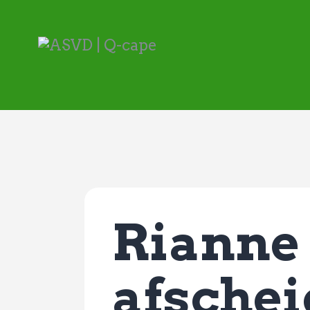
Rianne
afschei