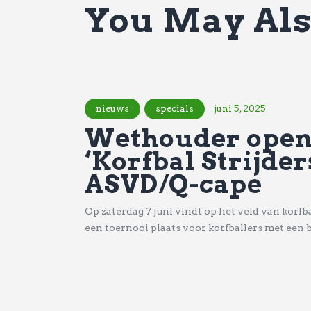
You May Als
nieuws
specials
juni 5, 2025
Wethouder open
‘Korfbal Strijders
ASVD/Q-cape
Op zaterdag 7 juni vindt op het veld van kor
een toernooi plaats voor korfballers met een