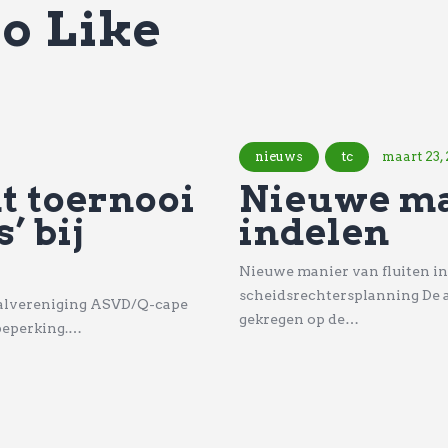
o Like
nieuws
tc
maart 23,
t toernooi
Nieuwe ma
’ bij
indelen
Nieuwe manier van fluiten in
scheidsrechtersplanning De a
fbalvereniging ASVD/Q-cape
gekregen op de…
 beperking.…