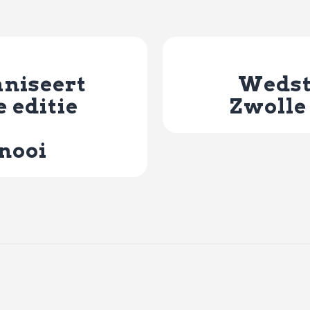
aniseert
Wedst
 editie
Zwolle 
nooi