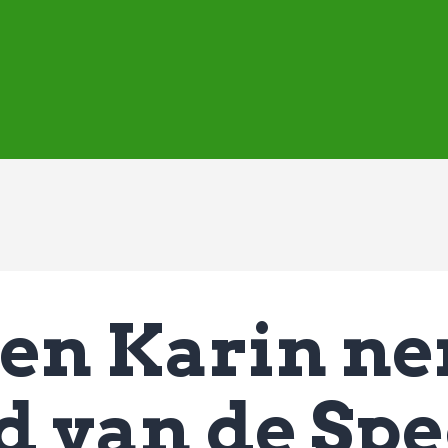
ASVD | Q-cape
Wedstrijdzaken
Belangrijke informatie
Adressen
Specials (G-korfbal)
Sponsoren
Vrienden van
Activiteiten kalender
Treffer boeken
 en Karin n
Webstore
d van de Spe