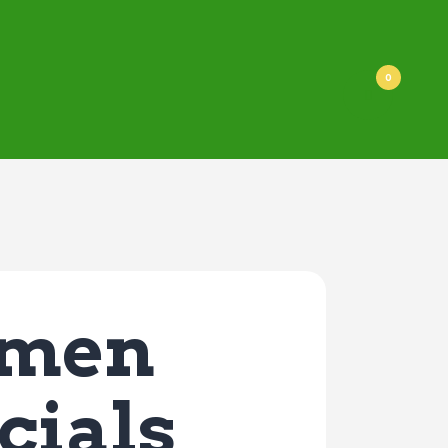
0
emen
cials