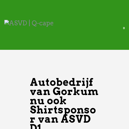
ASVD | Q-cape
Wedstrijdzaken
Belangrijke informatie
0
Adressen
Specials (G-korfbal)
Sponsoren
Vrienden van
Autobedrijf
Activiteiten kalender
van Gorkum
Treffer boeken
nu ook
Webstore
Shirtsponso
r van ASVD
D1