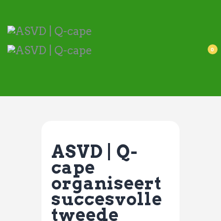
ASVD | Q-cape
Wedstrijdzaken
Belangrijke informatie
0
Adressen
Specials (G-korfbal)
Sponsoren
Vrienden van
Activiteiten kalender
ASVD | Q-
Treffer boeken
cape
Webstore
organiseert
succesvolle
tweede