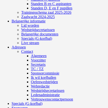
Standen B en C aspiranten
Standen D, E en F pupillen
Trainingsschema zaal 2025-2026
Zaalwacht 2024-2025
Belangrijke informatie
Lid worden
Wedstrijdsecretarissen
Belangrijke documenten
Specials (G-korfbal)
Live stream
Adressen
Contact
Algemeen
Voorzitter
Secretaris
TC / TZ
Sponsorcommissie
Ik wil korfballen
Oefenwedstrijden
Webredactie
Wedstrijdsecretarissen
Ledenadministratie
Vertrouwenscontactpersoon
Specials (G-korfbal)
Sponsoren