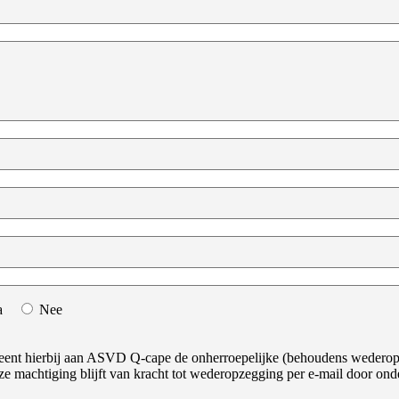
a
Nee
nt hierbij aan ASVD Q-cape de onherroepelijke (behoudens wederopzeg
ze machtiging blijft van kracht tot wederopzegging per e-mail door on