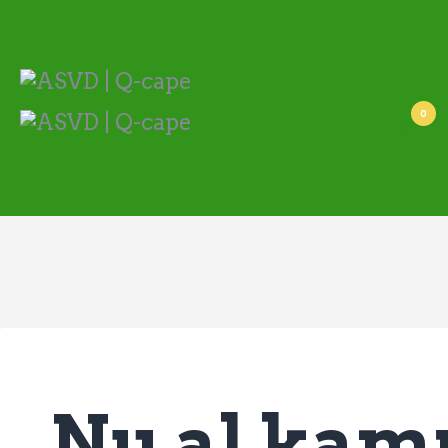
ASVD | Q-cape
Wedstrijdzaken
Belangrijke informatie
Adressen
0
Specials (G-korfbal)
Sponsoren
Vrienden van
Activiteiten kalender
Treffer boeken
Webstore
Nu al kamp