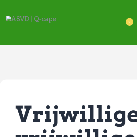
ASVD | Q-cape
Wedstrijdzaken
0
Belangrijke informatie
Adressen
Specials (G-korfbal)
Sponsoren
Vrienden van
Activiteiten kalender
Treffer boeken
Webstore
Vrijwillig