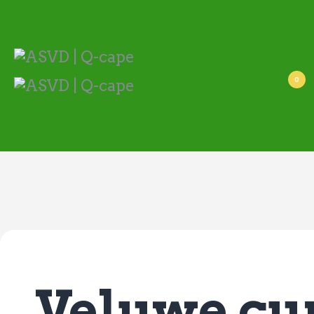
ASVD | Q-cape
Wedstrijdzaken
Belangrijke informatie
Adressen
0
Specials (G-korfbal)
Sponsoren
Vrienden van
Activiteiten kalender
Treffer boeken
Webstore
Veluwe cu