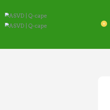
ASVD | Q-cape
Wedstrijdzaken
Belangrijke informatie
0
Adressen
Specials (G-korfbal)
Sponsoren
Vrienden van
Activiteiten kalender
Treffer boeken
Webstore