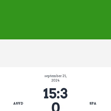
ASVD | Q-cape
Wedstrijdzaken
Belangrijke informatie
Adressen
Specials (G-korfbal)
Sponsoren
Vrienden van
Activiteiten kalender
Treffer boeken
september 21,
Webstore
2024
15:3
0
ASVD
SPA