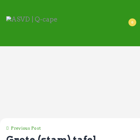
ASVD | Q-cape
Wedstrijdzaken
0
Belangrijke informatie
Adressen
Specials (G-korfbal)
Sponsoren
Vrienden van
Activiteiten kalender
Treffer boeken
Webstore
Previous Post
Grote (stam) tafel