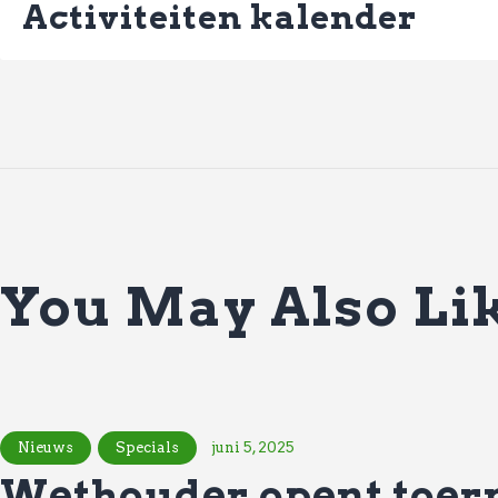
navigatie
Activiteiten kalender
You May Also Li
Nieuws
Specials
juni 5, 2025
Wethouder opent toer