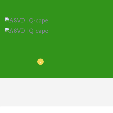
ASVD | Q-cape
Wedstrijdzaken
Belangrijke informatie
Adressen
Specials (G-korfbal)
Sponsoren
Vrienden van
0
Activiteiten kalender
Treffer boeken
Webstore