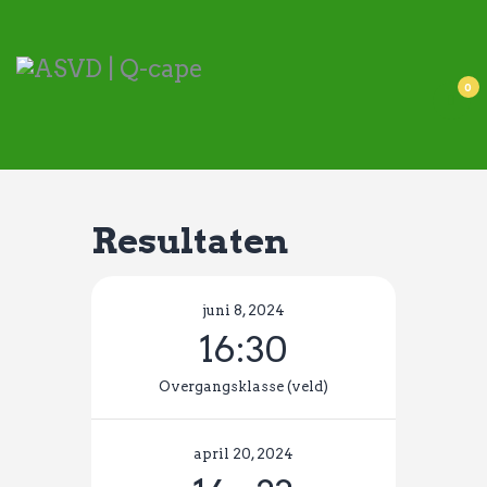
ASVD | Q-cape
Wedstrijdzaken
0
Belangrijke informatie
Adressen
Specials (G-korfbal)
Sponsoren
Resultaten
Vrienden van
Activiteiten kalender
juni 8, 2024
16:30
Treffer boeken
Webstore
Overgangsklasse (veld)
april 20, 2024