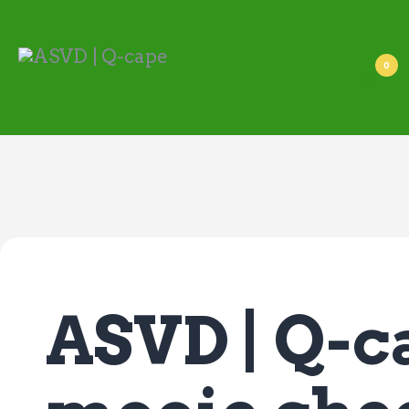
ASVD | Q-cape
Wedstrijdzaken
0
Belangrijke informatie
Adressen
Specials (G-korfbal)
Sponsoren
Vrienden van
Activiteiten kalender
Treffer boeken
Webstore
ASVD | Q-c