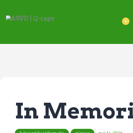
ASVD | Q-cape
Wedstrijdzaken
0
Belangrijke informatie
Adressen
Specials (G-korfbal)
Sponsoren
Vrienden van
Activiteiten kalender
Treffer boeken
Webstore
In Memori