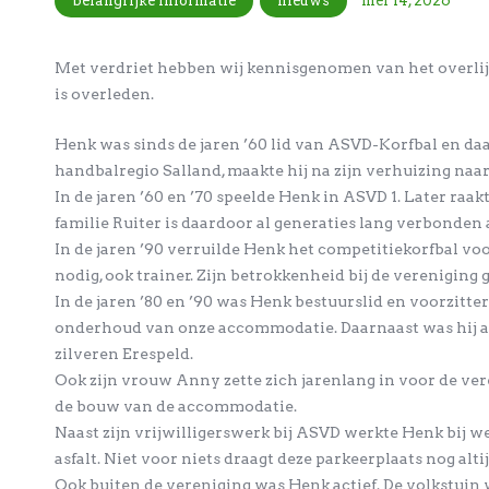
belangrijke informatie
nieuws
mei 14, 2026
Met verdriet hebben wij kennisgenomen van het overlijd
is overleden.
Henk was sinds de jaren ’60 lid van ASVD-Korfbal en da
handbalregio Salland, maakte hij na zijn verhuizing na
In de jaren ’60 en ’70 speelde Henk in ASVD 1. Later raakt
familie Ruiter is daardoor al generaties lang verbonden
In de jaren ’90 verruilde Henk het competitiekorfbal vo
nodig, ook trainer. Zijn betrokkenheid bij de vereniging 
In de jaren ’80 en ’90 was Henk bestuurslid en voorzitt
onderhoud van onze accommodatie. Daarnaast was hij ac
zilveren Erespeld.
Ook zijn vrouw Anny zette zich jarenlang in voor de ve
de bouw van de accommodatie.
Naast zijn vrijwilligerswerk bij ASVD werkte Henk bij w
asfalt. Niet voor niets draagt deze parkeerplaats nog alt
Ook buiten de vereniging was Henk actief. De volkstuin