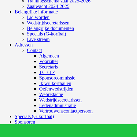
Trainingsschema zaal 2025-2026
Zaalwacht 2024-2025
Belangrijke informatie
Lid worden
Wedstrijdsecretarissen
Belangrijke documenten
Specials (G-korfbal)
Live stream
Adressen
Contact
Algemeen
Voorzitter
Secretaris
TC / TZ
Sponsorcommissie
Ik wil korfballen
Oefenwedstrijden
Webredactie
Wedstrijdsecretarissen
Ledenadministratie
Vertrouwenscontactpersoon
Specials (G-korfbal)
Sponsoren
Vrienden van
Activiteiten kalender