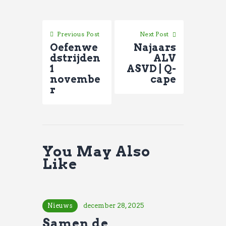
Previous Post
Next Post
Oefenwe
Najaars
dstrijden
ALV
1
ASVD | Q-
novembe
cape
r
You May Also
Like
Nieuws
december 28, 2025
Samen de