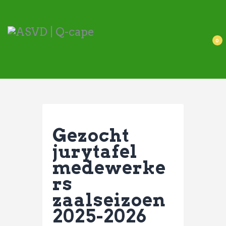
ASVD | Q-cape
Wedstrijdzaken
0
Belangrijke informatie
Adressen
Specials (G-korfbal)
Sponsoren
Vrienden van
Gezocht
Activiteiten kalender
jurytafel
Treffer boeken
medewerke
Webstore
rs
zaalseizoen
2025-2026