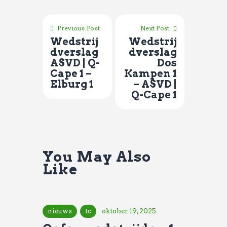
Previous Post
Next Post
Wedstrij
Wedstrij
dverslag
dverslag
ASVD | Q-
Dos
Cape 1 –
Kampen 1
Elburg 1
– ASVD |
Q-Cape 1
You May Also
Like
nieuws
tc
oktober 19, 2025