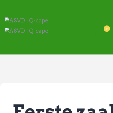
ASVD | Q-cape
Wedstrijdzaken
Belangrijke informatie
Adressen
0
Specials (G-korfbal)
Sponsoren
Vrienden van
Activiteiten kalender
Treffer boeken
Webstore
Eerste za