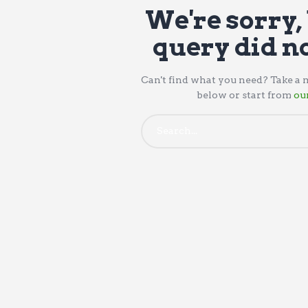
We're sorry,
query did n
Can't find what you need? Take a
below or start from
ou