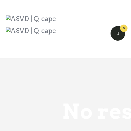
ASVD | Q-cape
Wedstrijdzaken
Belangrijke informatie
0
Adressen
Specials (G-korfbal)
Sponsoren
Vrienden van
Activiteiten kalender
Treffer boeken
Webstore
No re