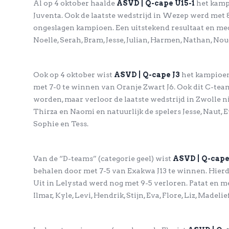
Al op 4 oktober haalde
ASVD | Q-cape U15-1
het kamp
Juventa. Ook de laatste wedstrijd in Wezep werd met
ongeslagen kampioen. Een uitstekend resultaat en meda
Noelle, Serah, Bram, Jesse, Julian, Harmen, Nathan, Nou
Ook op 4 oktober wist
ASVD | Q-cape J3
het kampioen
met 7-0 te winnen van Oranje Zwart J6. Ook dit C-te
worden, maar verloor de laatste wedstrijd in Zwolle nip
Thirza en Naomi en natuurlijk de spelers Jesse, Naut, Evi,
Sophie en Tess.
Van de “D-teams” (categorie geel) wist
ASVD | Q-cape
behalen door met 7-5 van Exakwa J13 te winnen. Hie
Uit in Lelystad werd nog met 9-5 verloren. Patat en me
Ilmar, Kyle, Levi, Hendrik, Stijn, Eva, Flore, Liz, Madeli