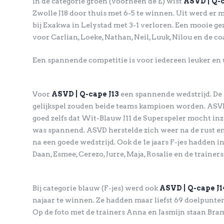
In de categorie groen (voorheen de E) wist
ASVD | Q-c
Zwolle J18 door thuis met 6-5 te winnen. Uit werd er m
bij Exakwa in Lelystad met 3-1 verloren. Een mooie gez
voor Carlian, Loeke, Nathan, Neil, Luuk, Nilou en de c
Een spannende competitie is voor iedereen leuker en 
Voor
ASVD | Q-cape J13
een spannende wedstrijd. De
gelijkspel zouden beide teams kampioen worden. ASVD g
goed zelfs dat Wit-Blauw J11 de Superspeler mocht inzet
was spannend. ASVD herstelde zich weer na de rust 
na een goede wedstrijd. Ook de 1e jaars F-jes hadden in
Daan, Esmee, Cerezo, Jurre, Maja, Rosalie en de trainer
Bij categorie blauw (F-jes) werd ook
ASVD | Q-cape J1
najaar te winnen. Ze hadden maar liefst 69 doelpunten 
Op de foto met de trainers Anna en Jasmijn staan Bram, 