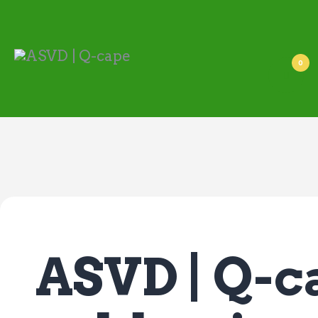
ASVD | Q-cape
Wedstrijdzaken
Belangrijke informatie
0
Adressen
Specials (G-korfbal)
Sponsoren
Vrienden van
Activiteiten kalender
Treffer boeken
Webstore
ASVD | Q-