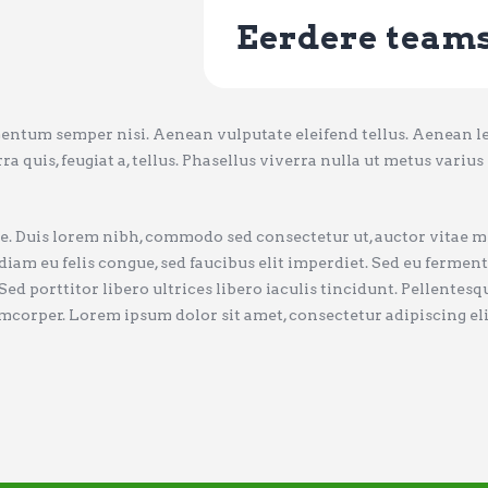
Eerdere team
ntum semper nisi. Aenean vulputate eleifend tellus. Aenean leo 
ra quis, feugiat a, tellus. Phasellus viverra nulla ut metus variu
e. Duis lorem nibh, commodo sed consectetur ut, auctor vitae me
s diam eu felis congue, sed faucibus elit imperdiet. Sed eu ferme
 porttitor libero ultrices libero iaculis tincidunt. Pellentesqu
orper. Lorem ipsum dolor sit amet, consectetur adipiscing elit.