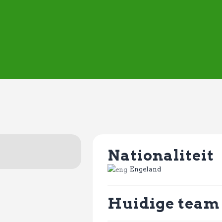
ASVD | Q-cape
Wedstrijdzaken
Belangrijke informatie
Adressen
Specials (G-korfbal)
Sponsoren
Vrienden van
Activiteiten kalender
Treffer boeken
Nationaliteit
Webstore
Engeland
Huidige team