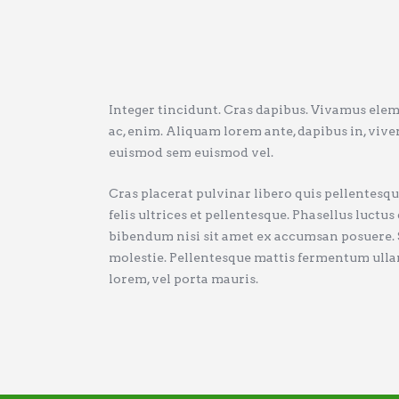
Integer tincidunt. Cras dapibus. Vivamus eleme
ac, enim. Aliquam lorem ante, dapibus in, viver
euismod sem euismod vel.
Cras placerat pulvinar libero quis pellentesqu
felis ultrices et pellentesque. Phasellus luctu
bibendum nisi sit amet ex accumsan posuere. Sed
molestie. Pellentesque mattis fermentum ullamc
lorem, vel porta mauris.