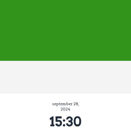
ASVD | Q-cape
Wedstrijdzaken
Belangrijke informatie
Adressen
Specials (G-korfbal)
Sponsoren
Vrienden van
Activiteiten kalender
Treffer boeken
Webstore
september 28,
2024
15:30