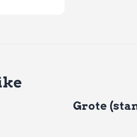
ike
Grote (stam