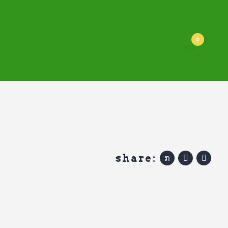
0
share: