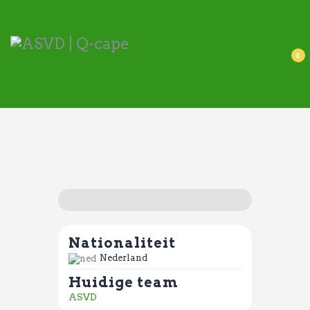
ASVD | Q-cape
Wedstrijdzaken
0
Belangrijke informatie
Adressen
Specials (G-korfbal)
Sponsoren
Vrienden van
Activiteiten kalender
Treffer boeken
Nationaliteit
Webstore
Nederland
Huidige team
ASVD