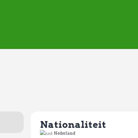
ASVD | Q-cape
Wedstrijdzaken
Belangrijke informatie
Adressen
Specials (G-korfbal)
Sponsoren
Vrienden van
Activiteiten kalender
Treffer boeken
Webstore
Nationaliteit
Nederland