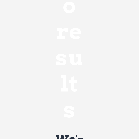
o
re
su
lt
s