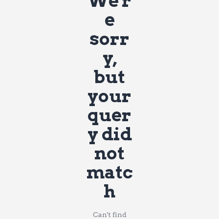
We'r
e
sorr
y,
but
your
quer
y did
not
matc
h
Can't find