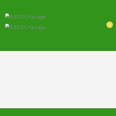
ASVD | Q-cape
Wedstrijdzaken
Belangrijke informatie
0
Adressen
Specials (G-korfbal)
Sponsoren
Vrienden van
Activiteiten kalender
Treffer boeken
Webstore