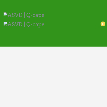
ASVD | Q-cape
Wedstrijdzaken
Belangrijke informatie
0
Adressen
Specials (G-korfbal)
Sponsoren
Vrienden van
Activiteiten kalender
Treffer boeken
Webstore