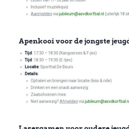
Leden van +/- 30 jaar en ouder
Inclusief muziekquiz
Aanmelden
via
jubileum@asvdkorfbal.nl
(uiterlijk 18 
Apenkooi voor de jongste jeug
Tijd
: 17:30 – 18:30 (Kangoeroes & F-jes)
Tijd
: 18:30 – 19:30 (E-tjes)
Locatie
: Sporthal De Beurs
Details
:
Ophalen en brengen naar locatie (kiss & ride)
Drinken en een snack aanwezig
Zaalschoenen mee
Niet aanwezig?
Afmelden
via
jubileum@asvdkorfbal.n
Lasergamen voor oudere jeug