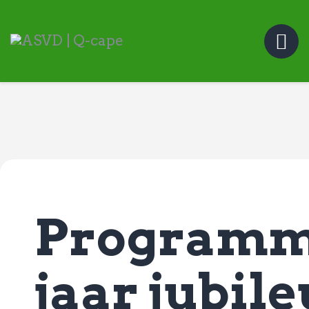
ASVD | Q-cape
Wedstrijdzaken
Belangrijke informatie
Adressen
Specials (G-korfbal)
Sponsoren
Vrienden van
Activiteiten kalender
Treffer boeken
Programma
Webstore
jaar jubil