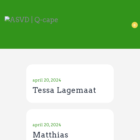
ASVD | Q-cape
Wedstrijdzaken
0
Belangrijke informatie
Adressen
Specials (G-korfbal)
Sponsoren
Vrienden van
april 20, 2024
Activiteiten kalender
Tessa Lagemaat
Treffer boeken
Webstore
april 20, 2024
Matthias