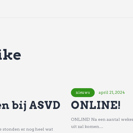
ike
nieuws
april 21, 2024
n bij ASVD
ONLINE!
ONLINE! Na een aantal weken i
uit zal komen…
ie stonden er nog heel wat