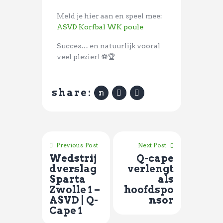
Meld je hier aan en speel mee:
ASVD Korfbal WK poule
Succes… en natuurlijk vooral
veel plezier! ⚽🏆
share:
Previous Post
Next Post
Wedstrij
Q-cape
dverslag
verlengt
Sparta
als
Zwolle 1 –
hoofdspo
ASVD | Q-
nsor
Cape 1