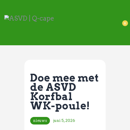
ASVD | Q-cape
Wedstrijdzaken
0
Belangrijke informatie
Adressen
Specials (G-korfbal)
Sponsoren
Vrienden van
Doe mee met
Activiteiten kalender
de ASVD
Treffer boeken
Korfbal
Webstore
WK-poule!
nieuws
juni 5, 2026