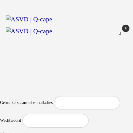
ASVD | Q-cape
Wedstrijdzaken
Belangrijke informatie
0
Adressen
Specials (G-korfbal)
Sponsoren
Vrienden van
Activiteiten kalender
Treffer boeken
Webstore
Gebruikersnaam of e-mailadres
Wachtwoord