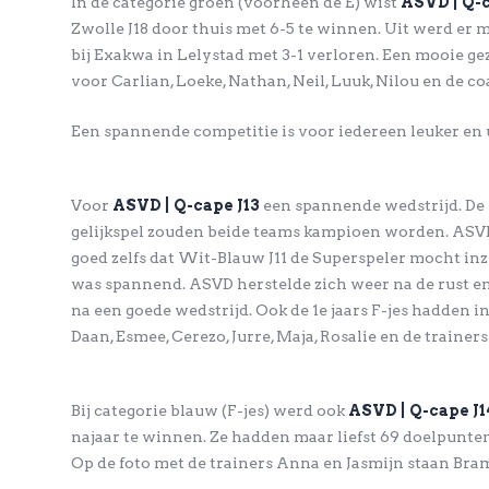
In de categorie groen (voorheen de E) wist
ASVD | Q-c
Zwolle J18 door thuis met 6-5 te winnen. Uit werd er m
bij Exakwa in Lelystad met 3-1 verloren. Een mooie gez
voor Carlian, Loeke, Nathan, Neil, Luuk, Nilou en de c
Een spannende competitie is voor iedereen leuker en 
Voor
ASVD | Q-cape J13
een spannende wedstrijd. De
gelijkspel zouden beide teams kampioen worden. ASVD g
goed zelfs dat Wit-Blauw J11 de Superspeler mocht inzet
was spannend. ASVD herstelde zich weer na de rust 
na een goede wedstrijd. Ook de 1e jaars F-jes hadden in
Daan, Esmee, Cerezo, Jurre, Maja, Rosalie en de trainer
Bij categorie blauw (F-jes) werd ook
ASVD | Q-cape J1
najaar te winnen. Ze hadden maar liefst 69 doelpunten 
Op de foto met de trainers Anna en Jasmijn staan Bram, 