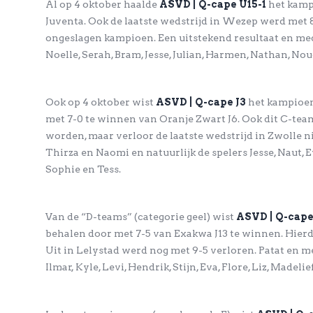
Al op 4 oktober haalde
ASVD | Q-cape U15-1
het kamp
Juventa. Ook de laatste wedstrijd in Wezep werd met
ongeslagen kampioen. Een uitstekend resultaat en meda
Noelle, Serah, Bram, Jesse, Julian, Harmen, Nathan, Nou
Ook op 4 oktober wist
ASVD | Q-cape J3
het kampioen
met 7-0 te winnen van Oranje Zwart J6. Ook dit C-te
worden, maar verloor de laatste wedstrijd in Zwolle nip
Thirza en Naomi en natuurlijk de spelers Jesse, Naut, Evi,
Sophie en Tess.
Van de “D-teams” (categorie geel) wist
ASVD | Q-cape
behalen door met 7-5 van Exakwa J13 te winnen. Hie
Uit in Lelystad werd nog met 9-5 verloren. Patat en me
Ilmar, Kyle, Levi, Hendrik, Stijn, Eva, Flore, Liz, Madeli