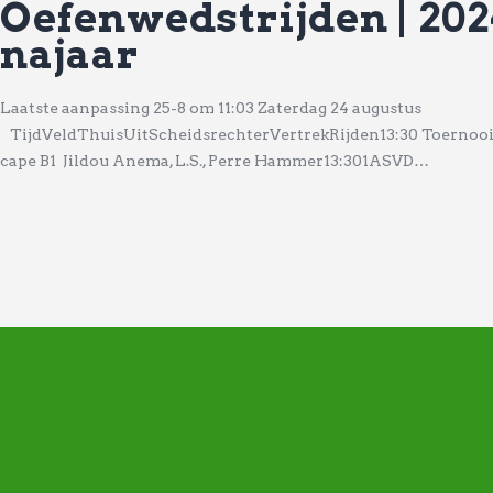
Oefenwedstrijden | 20
najaar
Laatste aanpassing 25-8 om 11:03 Zaterdag 24 augustus
TijdVeldThuisUitScheidsrechterVertrekRijden13:30 Toernooi 
cape B1 Jildou Anema, L.S., Perre Hammer13:301ASVD…