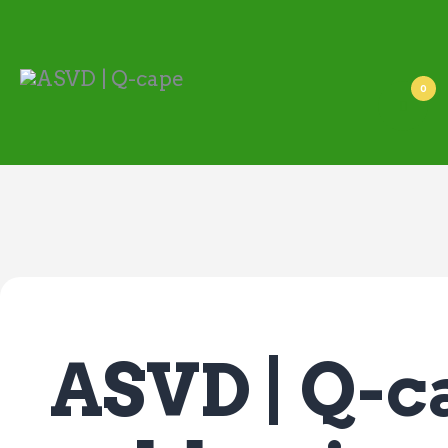
ASVD | Q-cape
Wedstrijdzaken
Belangrijke informatie
0
Adressen
Specials (G-korfbal)
Sponsoren
Vrienden van
Activiteiten kalender
Treffer boeken
Webstore
ASVD | Q-